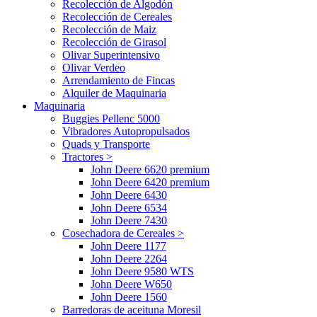
Recolección de Algodón
Recolección de Cereales
Recolección de Maiz
Recolección de Girasol
Olivar Superintensivo
Olivar Verdeo
Arrendamiento de Fincas
Alquiler de Maquinaria
Maquinaria
Buggies Pellenc 5000
Vibradores Autopropulsados
Quads y Transporte
Tractores >
John Deere 6620 premium
John Deere 6420 premium
John Deere 6430
John Deere 6534
John Deere 7430
Cosechadora de Cereales >
John Deere 1177
John Deere 2264
John Deere 9580 WTS
John Deere W650
John Deere 1560
Barredoras de aceituna Moresil